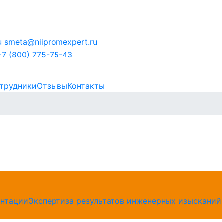
u
smeta@niipromexpert.ru
+7 (800) 775-75-43
трудники
Отзывы
Контакты
ентации
Экспертиза результатов инженерных изысканий