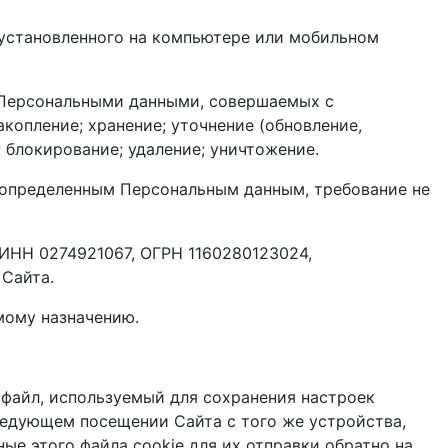
 установленного на компьютере или мобильном
с Персональными данными, совершаемых с
акопление; хранение; уточнение (обновление,
; блокирование; удаление; уничтожение.
 определенным Персональным данным, требование не
ИНН 0274921067, ОГРН 1160280123024,
 Сайта.
мому назначению.
 файл, используемый для сохранения настроек
ледующем посещении Сайта с того же устройства,
ые этого файла cookie для их отправки обратно на