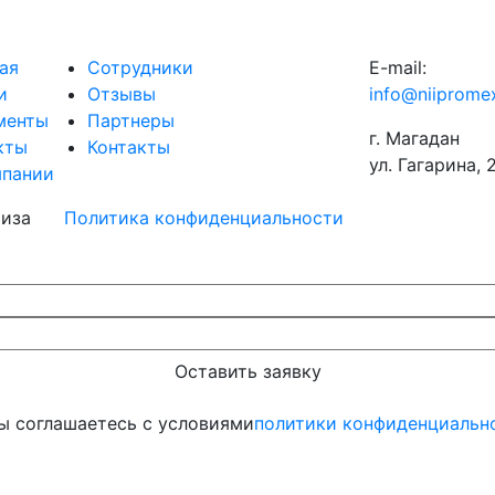
ая
Сотрудники
E-mail:
и
Отзывы
info@niipromex
менты
Партнеры
г. Магадан
кты
Контакты
ул. Гагарина, 
мпании
тиза
Политика конфиденциальности
ы соглашаетесь с условиями
политики конфиденциальн