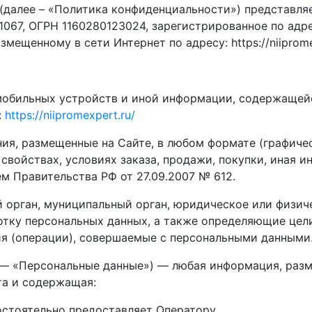
далее – «Политика конфиденциальности») представляе
7, ОГРН 1160280123024, зарегистрированное по адресу:
мещенному в сети Интернет по адресу: https://niiprome
 мобильных устройств и иной информации, содержащей
:
https://niipromexpert.ru/
ения, размещенные на Сайте, в любом формате (графиче
 свойствах, условиях заказа, продажи, покупки, иная
м Правительства РФ от 27.09.2007 № 612.
й орган, муниципальный орган, юридическое или физич
тку персональных данных, а также определяющие цели
ия (операции), совершаемые с персональными данными
е — «Персональные данные») — любая информация, разм
та и содержащая:
мостоятельно предоставляет Оператору.