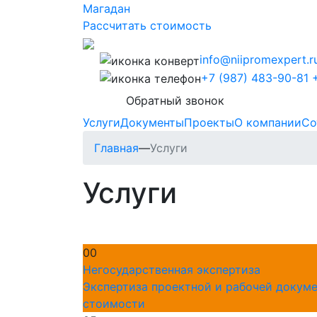
Магадан
Рассчитать стоимость
info@niipromexpert.r
+7 (987) 483-90-81
Обратный звонок
Услуги
Документы
Проекты
О компании
Со
Главная
—
Услуги
Услуги
00
Негосударственная экспертиза
Экспертиза проектной и рабочей докум
стоимости