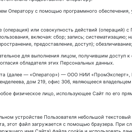
елем Оператору с помощью программного обеспечения,
е (операция) или совокупность действий (операций) 
ользования, включая: сбор; запись; систематизацию; н
пространение, предоставление, доступ); обезличивание
ательное для выполнения лицом, получившим доступ к
огласия обладателя этих Персональных данных.
йта (далее — «Оператор») — ООО НИИ «ПромЭксперт», 
 Менделеева, дом 219, офис 306, являющееся владельцем
любое физическое лицо, использующее Сайт по его пря
ильном устройстве Пользователя небольшой текстовый
та, этот файл загружается с помощью браузера. При с
ержащего имя Сайта) файла cookie и использовать данн