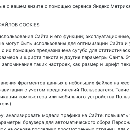
ные о вашем визите с помощью сервиса Яндекс.Метрика
АЙЛОВ COOKIES
ля использования Сайта и его функций; эксплуатационн
ые могут быть использованы для оптимизации Сайта и
 с их помощью предназначена сугубо для статистическ
азмера и шрифта текста и другие параметры Сайта. Э
я запоминания таких настроек, как размер и шрифт те
 хранения фрагментов данных в небольших файлах на ж
навигации с учетом предпочтений Пользователя. Такие
икации компьютера или мобильного устройства Пользо
еля).
ру: анализировать модели трафика на Сайте; повышать 
араметры браузера для автоматического сбора Персон
лок на основе последних просмотренных страниц, для 